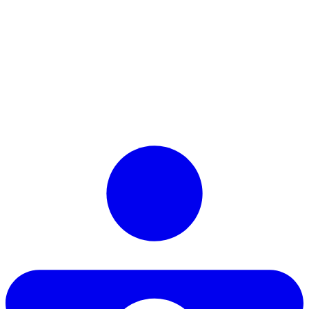
Work on healthcare infrastructure at scale
Book a demo
Book a demo