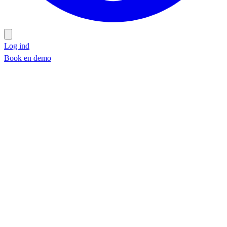
Log ind
Book en demo
Book en demo
Part 1
Part 2
Common Areas